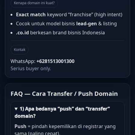
Kenapa domain ini kuat?
Exact match
keyword “franchise” (high intent)
Cocok untuk model bisnis
lead-gen
& listing
.co.id
berkesan brand bisnis Indonesia
Kontak
WhatsApp:
+6281513001300
Serius buyer only.
FAQ — Cara Transfer / Push Domain
1) Apa bedanya “push” dan “transfer”
domain?
Push
= pindah kepemilikan di registrar yang
sama (paling cepat).